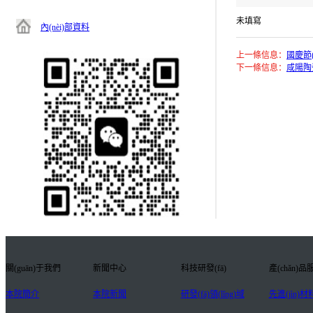
未填寫
內(nèi)部資料
上一條信息：
國慶節(
下一條信息：
咸陽陶瓷
關(guān)于我們
新聞中心
科技研發(fā)
產(chǎn)品
本院簡介
本院新聞
研發(fā)領(lǐng)域
先進(jìn)材